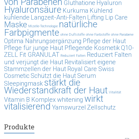
von Parabenen
Gluthatione
Hyaluron
Hyaluronsäure
Kurkuma
Kühlend
kühlende
Langzeit-Anti-Falten
Lifting
Lip Care
natürliche
Maske
Mizelle-Technologie
Farbpigmente
ohne Duftstoffe
ohne Farbstoffe
ohne Parabene
Optima Nahrungsergänzung
Pflege der Haut
Pflege für junge Haut
Pflegende Kosmetik
Q10-
ZELL Fit GRANULAT
Reduziert Falten
Reduziert Falten
und verjüngt die Haut
Revitalisiert eigene
Stammzellen der Haut
Royal Care Swiss
Cosmetic
Schützt die Haut
Serum
stärkt die
Sleepingmask
Wiederstandkraft der Haut
Vitalität
wirkt
Vitamin B Komplex
whitening
vitalisierend
Yamswurzel
Zellschutz
Produkte