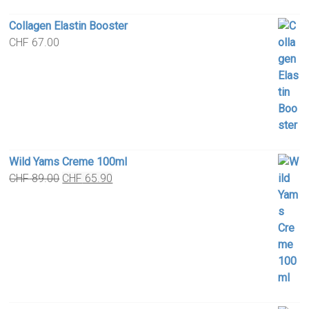
Collagen Elastin Booster
CHF
67.00
Wild Yams Creme 100ml
Original
Current
CHF
89.00
CHF
65.90
price
price
was:
is:
CHF 89.00.
CHF 65.90.