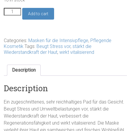
10 in stock
Anti
Add to cart
Falten
Maske
mit
Ginseng
für
Categories:
Masken für die Intensivpflege
,
Pflegende
das
Kosmetik
Tags:
Beugt Stress vor
,
stärkt die
Gesicht
Wiederstandkraft der Haut
,
wirkt vitalisierend
(1
Stück)
quantity
Description
Description
Ein zugeschnittenes, sehr reichhaltiges Pad für das Gesicht.
Beugt Stress und Umweltbelastungen vor, stärkt die
Wiederstandkraft der Haut, verbessert die
Regenerationsfähigkeit und wirkt vitalisierend. Die Maske
verleiht ihrer Haut ein samtweiches und frisches Wohlgefühl.