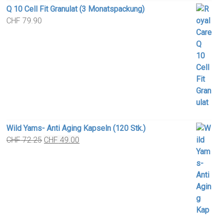
Q 10 Cell Fit Granulat (3 Monatspackung)
CHF
79.90
Wild Yams- Anti Aging Kapseln (120 Stk.)
Original
Current
CHF
72.25
CHF
49.00
price
price
was:
is:
CHF 72.25.
CHF 49.00.