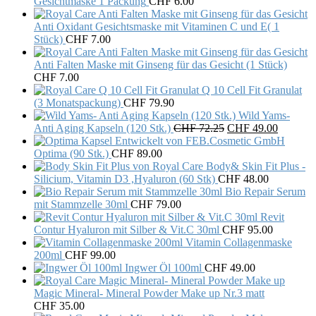
Gesichtmaske 1 Packung
CHF
6.00
Anti Oxidant Gesichtsmaske mit Vitaminen C und E( 1
Stück)
CHF
7.00
Anti Falten Maske mit Ginseng für das Gesicht (1 Stück)
CHF
7.00
Q 10 Cell Fit Granulat
(3 Monatspackung)
CHF
79.90
Wild Yams-
Original
Current
Anti Aging Kapseln (120 Stk.)
CHF
72.25
CHF
49.00
price
price
was:
is:
Optima (90 Stk.)
CHF
89.00
CHF 72.25.
CHF 49.
Body& Skin Fit Plus -
Silicium, Vitamin D3 ,Hyaluron (60 Stk)
CHF
48.00
Bio Repair Serum
mit Stammzelle 30ml
CHF
79.00
Revit
Contur Hyaluron mit Silber & Vit.C 30ml
CHF
95.00
Vitamin Collagenmaske
200ml
CHF
99.00
Ingwer Öl 100ml
CHF
49.00
Magic Mineral- Mineral Powder Make up Nr.3 matt
CHF
35.00