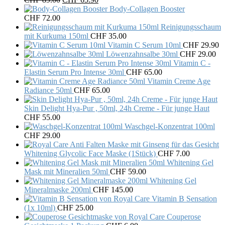
price
price
Body-Collagen Booster
was:
is:
CHF
72.00
CHF 89.00.
CHF 65.90.
Reinigungsschaum
mit Kurkuma 150ml
CHF
35.00
Vitamin C Serum 10ml
CHF
29.90
Löwenzahnsalbe 30ml
CHF
29.00
Vitamin C -
Elastin Serum Pro Intense 30ml
CHF
65.00
Vitamin Creme Age
Radiance 50ml
CHF
65.00
Skin Delight Hya-Pur , 50ml, 24h Creme - Für junge Haut
CHF
55.00
Waschgel-Konzentrat 100ml
CHF
29.00
Whitening Glycolic Face Maske (1Stück)
CHF
7.00
Whitening Gel
Mask mit Mineralien 50ml
CHF
59.00
Whitening Gel
Mineralmaske 200ml
CHF
145.00
Vitamin B Sensation
(1x 10ml)
CHF
25.00
Couperose