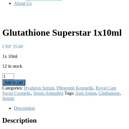
About Us
Glutathione Superstar 1x10ml
CHF
35.00
1x 10ml
12 in stock
Glutathione
Superstar
Add to cart
1x10ml
Categories:
Hyaluron Serum
,
Pflegende Kosmetik
,
Royal Care
quantity
Swiss Cosmetic
,
Seren-Ampullen
Tags:
Anti-Aging
,
Gluthatione
,
Serum
Description
Description