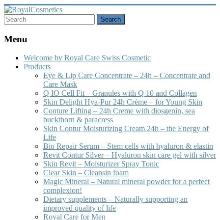
Skip
to
content
RoyalCosmetics
Menu
Welcome by Royal Care Swiss Cosmetic
Products
Eye & Lip Care Concentrate – 24h – Concentrate and
Care Mask
Q IO Cell Fit – Granules with Q 10 and Collagen
Skin Delight Hya-Pur 24h Crème – for Young Skin
Conture Lifting – 24h Creme with diosgenin, sea
buckthorn & paracress
Skin Contur Moisturizing Cream 24h – the Energy of
Life
Bio Repair Serum – Stem cells with hyaluron & elastin
Revit Contur Silver – Hyaluron skin care gel with silver
Skin Revit – Moisturizer Spray Tonic
Clear Skin – Cleansin foam
Magic Mineral – Natural mineral powder for a perfect
complexion!
Dietary supplements – Naturally supporting an
improved quality of life
Royal Care for Men