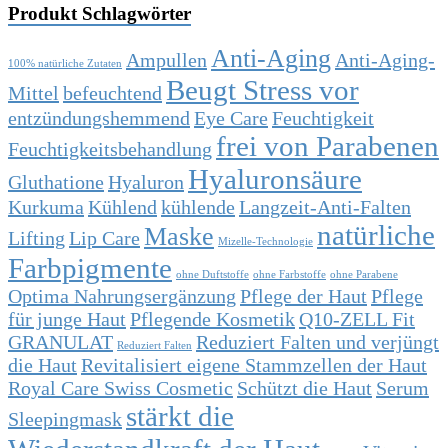
Produkt Schlagwörter
Anti-Aging
Ampullen
Anti-Aging-
100% natürliche Zutaten
Beugt Stress vor
Mittel
befeuchtend
entzündungshemmend
Eye Care
Feuchtigkeit
frei von Parabenen
Feuchtigkeitsbehandlung
Hyaluronsäure
Gluthatione
Hyaluron
Kurkuma
Kühlend
kühlende
Langzeit-Anti-Falten
natürliche
Maske
Lifting
Lip Care
Mizelle-Technologie
Farbpigmente
ohne Duftstoffe
ohne Farbstoffe
ohne Parabene
Optima Nahrungsergänzung
Pflege der Haut
Pflege
für junge Haut
Pflegende Kosmetik
Q10-ZELL Fit
GRANULAT
Reduziert Falten und verjüngt
Reduziert Falten
die Haut
Revitalisiert eigene Stammzellen der Haut
Royal Care Swiss Cosmetic
Schützt die Haut
Serum
stärkt die
Sleepingmask