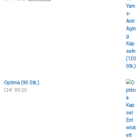
price
price
was:
is:
CHF 72.25.
CHF 49.00.
Optima (90 Stk.)
CHF
89.00