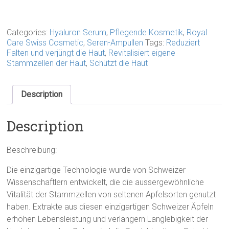
Serum
mit
Stammzelle
30ml
Categories:
Hyaluron Serum
,
Pflegende Kosmetik
,
Royal
quantity
Care Swiss Cosmetic
,
Seren-Ampullen
Tags:
Reduziert
Falten und verjüngt die Haut
,
Revitalisiert eigene
Stammzellen der Haut
,
Schützt die Haut
Description
Description
Beschreibung:
Die einzigartige Technologie wurde von Schweizer
Wissenschaftlern entwickelt, die die aussergewöhnliche
Vitalität der Stammzellen von seltenen Apfelsorten genutzt
haben. Extrakte aus diesen einzigartigen Schweizer Äpfeln
erhöhen Lebensleistung und verlängern Langlebigkeit der