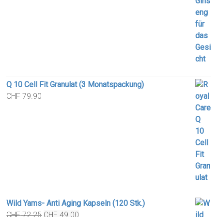
Q 10 Cell Fit Granulat (3 Monatspackung)
CHF
79.90
Wild Yams- Anti Aging Kapseln (120 Stk.)
Original
Current
CHF
72.25
CHF
49.00