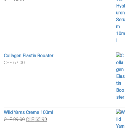
Collagen Elastin Booster
CHF
67.00
Wild Yams Creme 100ml
Original
Current
CHF
89.00
CHF
65.90
price
price