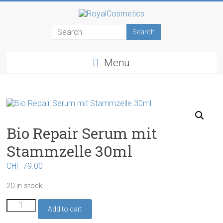
Skip
to
RoyalCosmetics
content
Menu
Bio Repair Serum mit
Stammzelle 30ml
CHF
79.00
20 in stock
Bio
Add to cart
Repair