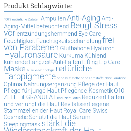
Produkt Schlagwörter
Anti-Aging
Ampullen
Anti-
100% natürliche Zutaten
Beugt Stress
Aging-Mittel
befeuchtend
vor
entzündungshemmend
Eye Care
frei
Feuchtigkeit
Feuchtigkeitsbehandlung
von Parabenen
Gluthatione
Hyaluron
Hyaluronsäure
Kurkuma
Kühlend
kühlende
Langzeit-Anti-Falten
Lifting
Lip Care
natürliche
Maske
Mizelle-Technologie
Farbpigmente
ohne Duftstoffe
ohne Farbstoffe
ohne Parabene
Optima Nahrungsergänzung
Pflege der Haut
Pflege für junge Haut
Pflegende Kosmetik
Q10-
ZELL Fit GRANULAT
Reduziert Falten
Reduziert Falten
und verjüngt die Haut
Revitalisiert eigene
Stammzellen der Haut
Royal Care Swiss
Cosmetic
Schützt die Haut
Serum
stärkt die
Sleepingmask
Wiederstandkraft der Haut