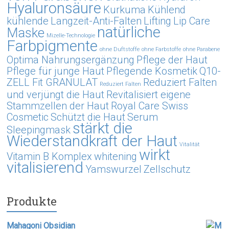
Hyaluronsäure
Kurkuma
Kühlend
kühlende
Langzeit-Anti-Falten
Lifting
Lip Care
natürliche
Maske
Mizelle-Technologie
Farbpigmente
ohne Duftstoffe
ohne Farbstoffe
ohne Parabene
Optima Nahrungsergänzung
Pflege der Haut
Pflege für junge Haut
Pflegende Kosmetik
Q10-
ZELL Fit GRANULAT
Reduziert Falten
Reduziert Falten
und verjüngt die Haut
Revitalisiert eigene
Stammzellen der Haut
Royal Care Swiss
Cosmetic
Schützt die Haut
Serum
stärkt die
Sleepingmask
Wiederstandkraft der Haut
Vitalität
wirkt
Vitamin B Komplex
whitening
vitalisierend
Yamswurzel
Zellschutz
Produkte
Mahagoni Obsidian