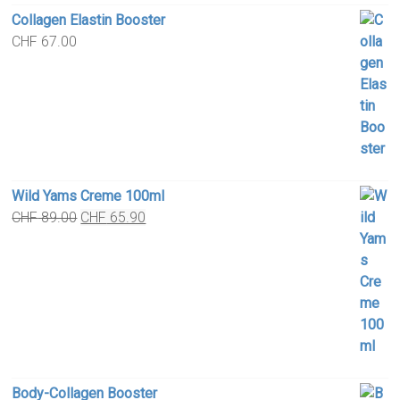
Collagen Elastin Booster
CHF
67.00
Wild Yams Creme 100ml
Original
Current
CHF
89.00
CHF
65.90
price
price
was:
is:
CHF 89.00.
CHF 65.90.
Body-Collagen Booster