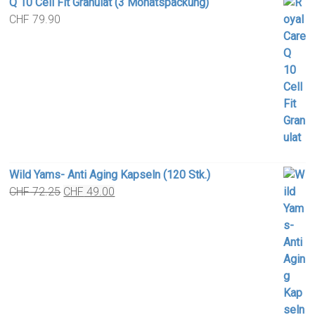
Q 10 Cell Fit Granulat (3 Monatspackung)
CHF
79.90
Wild Yams- Anti Aging Kapseln (120 Stk.)
Original
Current
CHF
72.25
CHF
49.00
price
price
was:
is:
CHF 72.25.
CHF 49.00.