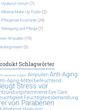
Hyaluron Serum
(7)
Mineral Make Up Puder
(3)
Pflegende Kosmetik
(29)
Reinigung und Pflege
(7)
eren-Ampullen
(19)
nkategorisiert
(5)
rodukt Schlagwörter
Anti-Aging
Ampullen
0% natürliche Zutaten
nti-Aging-Mittel
befeuchtend
eugt Stress vor
ntzündungshemmend
Eye Care
euchtigkeit
Feuchtigkeitsbehandlung
rei von Parabenen
luthatione
Hyaluron