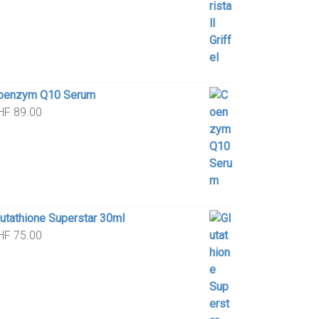
oenzym Q10 Serum
HF
89.00
lutathione Superstar 30ml
HF
75.00