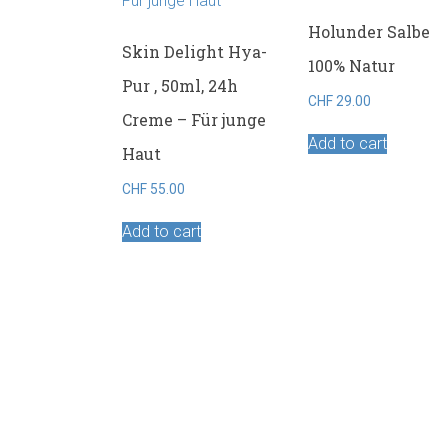
Holunder Salbe
Skin Delight Hya-
100% Natur
Pur , 50ml, 24h
CHF
29.00
Creme – Für junge
Add to cart
Haut
CHF
55.00
Add to cart