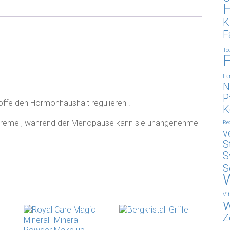
K
F
Te
Fa
N
P
offe den Hormonhaushalt regulieren .
K
utcreme , während der Menopause kann sie unangenehme
Re
v
S
S
S
W
Vit
w
Z