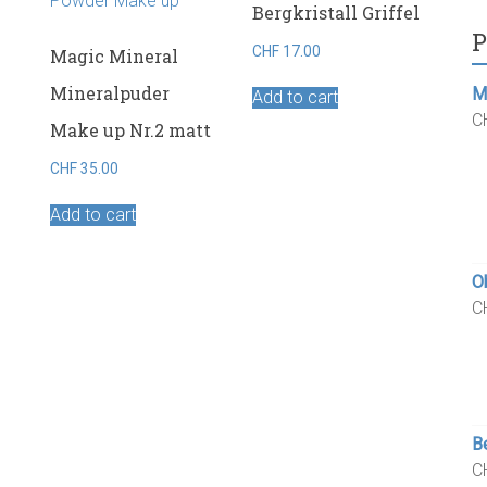
Bergkristall Griffel
P
CHF
17.00
Magic Mineral
Mineralpuder
M
Add to cart
C
Make up Nr.2 matt
CHF
35.00
Add to cart
Ob
C
Be
C