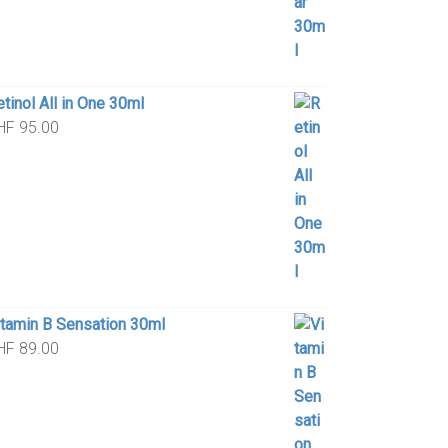
tinol All in One 30ml
HF
95.00
itamin B Sensation 30ml
HF
89.00