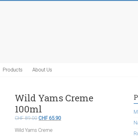
Products
About Us
Wild Yams Creme
P
100ml
M
Original
Current
CHF
89.00
CHF
65.90
N
price
price
Wild Yams Creme
was:
is:
R