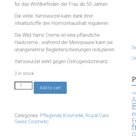
CHF 89.00.
CHF 65.90.
für das Wohlbefinden der Frau ab 50 Jahren
Die wilde Yamswurzel kann dank ihrer
Inhaltsstoffe den Hormonhaushalt regulieren .
Die Wild Yams Creme ist eine pflanzliche
Hautcreme , während der Menopause kann sie
S
unangenehme Begleiterscheinungen reduzieren.
U
Yamswurzel wirkt gegen Östrogendominanz
2 in stock
P
Wild
Add to cart
Yams
10
Creme
A
100ml
B
quantity
e
Categories:
Pflegende Kosmetik
,
Royal Care
F
Swiss Cosmetic
f
G