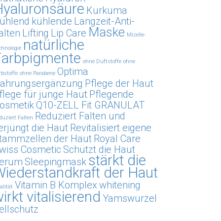
Hyaluronsäure
Kurkuma
ühlend
kühlende
Langzeit-Anti-
Maske
alten
Lifting
Lip Care
Mizelle-
natürliche
chnologie
Farbpigmente
ohne Duftstoffe
ohne
Optima
rbstoffe
ohne Parabene
ahrungsergänzung
Pflege der Haut
flege für junge Haut
Pflegende
osmetik
Q10-ZELL Fit GRANULAT
Reduziert Falten und
duziert Falten
erjüngt die Haut
Revitalisiert eigene
tammzellen der Haut
Royal Care
wiss Cosmetic
Schützt die Haut
stärkt die
erum
Sleepingmask
iederstandkraft der Haut
Vitamin B Komplex
whitening
alität
irkt vitalisierend
Yamswurzel
ellschutz