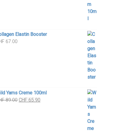
ollagen Elastin Booster
HF
67.00
ild Yams Creme 100ml
Original
Current
HF
89.00
CHF
65.90
price
price
was:
is:
CHF 89.00.
CHF 65.90.