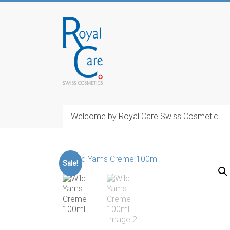
Skip
to
RoyalCosmetics
content
Welcome by Royal Care Swiss Cosmetic
Sale!