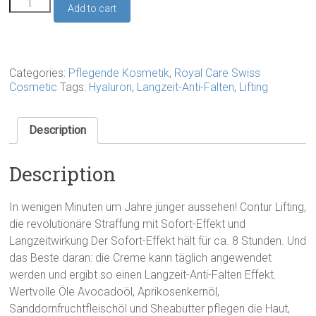
Contur
Add to cart
Lifting
Creme
50ml
quantity
Categories:
Pflegende Kosmetik
,
Royal Care Swiss
Cosmetic
Tags:
Hyaluron
,
Langzeit-Anti-Falten
,
Lifting
Description
Description
In wenigen Minuten um Jahre jünger aussehen! Contur Lifting,
die revolutionäre Straffung mit Sofort-Effekt und
Langzeitwirkung Der Sofort-Effekt hält für ca. 8 Stunden. Und
das Beste daran: die Creme kann täglich angewendet
werden und ergibt so einen Langzeit-Anti-Falten Effekt.
Wertvolle Öle Avocadoöl, Aprikosenkernöl,
Sanddornfruchtfleischöl und Sheabutter pflegen die Haut,