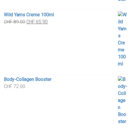
Wild Yams Creme 100ml
Original
Current
CHF
89.00
CHF
65.90
price
price
was:
is:
CHF 89.00.
CHF 65.90.
Body-Collagen Booster
CHF
72.00