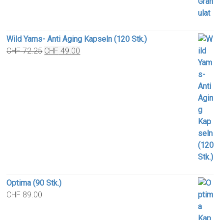
Wild Yams- Anti Aging Kapseln (120 Stk.)
Original
Current
CHF
72.25
CHF
49.00
price
price
was:
is:
CHF 72.25.
CHF 49.00.
Optima (90 Stk.)
CHF
89.00