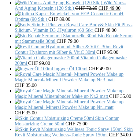
Wild Yams-
Original
Current
Anti Aging Kapseln (120 Stk.)
CHF
72.25
CHF
49.00
price
price
was:
is:
Optima (90 Stk.)
CHF
89.00
CHF 72.25.
CHF 49.
Body& Skin Fit Plus -
Silicium, Vitamin D3 ,Hyaluron (60 Stk)
CHF
48.00
Bio Repair Serum
mit Stammzelle 30ml
CHF
79.00
Revit
Contur Hyaluron mit Silber & Vit.C 30ml
CHF
95.00
Vitamin Collagenmaske
200ml
CHF
99.00
Ingwer Öl 100ml
CHF
49.00
Magic Mineral- Mineral Powder Make up Nr.3 matt
CHF
35.00
Magic Mineral Mineralpuder Make up Nr.2 matt
CHF
35.00
Magic Mineral- Mineral Powder Make up Nr.1matt
CHF
35.00
Skin Contur
Moisturizing Creme 50ml
CHF
75.00
Skin
Revit Moisturizing Wellness-Tonic Spray 150ml
CHF
34.00