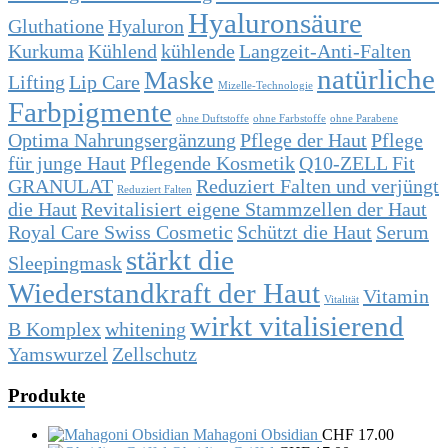
Hyaluronsäure
Gluthatione
Hyaluron
Kurkuma
Kühlend
kühlende
Langzeit-Anti-Falten
natürliche
Maske
Lifting
Lip Care
Mizelle-Technologie
Farbpigmente
ohne Duftstoffe
ohne Farbstoffe
ohne Parabene
Optima Nahrungsergänzung
Pflege der Haut
Pflege
für junge Haut
Pflegende Kosmetik
Q10-ZELL Fit
GRANULAT
Reduziert Falten und verjüngt
Reduziert Falten
die Haut
Revitalisiert eigene Stammzellen der Haut
Royal Care Swiss Cosmetic
Schützt die Haut
Serum
stärkt die
Sleepingmask
Wiederstandkraft der Haut
Vitamin
Vitalität
wirkt vitalisierend
B Komplex
whitening
Yamswurzel
Zellschutz
Produkte
Mahagoni Obsidian
CHF
17.00