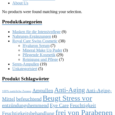
About Us
No products were found matching your selection.
Produktkategorien
Masken für die Intensivpflege
(9)
Nahrungs-Ergänzungen
(4)
Royal Care Swiss Cosmetic
(38)
Hyaluron Serum
(7)
Mineral Make Up Puder
(3)
Pflegende Kosmetik
(29)
Reinigung und Pflege
(7)
Seren-Ampullen
(19)
Unkategorisiert
(5)
Produkt Schlagwörter
Anti-Aging
Ampullen
Anti-Aging-
100% natürliche Zutaten
Beugt Stress vor
Mittel
befeuchtend
entzündungshemmend
Eye Care
Feuchtigkeit
frei von Parabenen
Feuchtigkeitsbehandlung