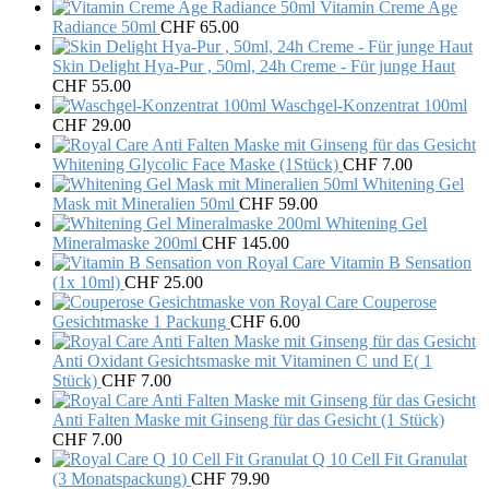
Vitamin Creme Age
Radiance 50ml
CHF
65.00
Skin Delight Hya-Pur , 50ml, 24h Creme - Für junge Haut
CHF
55.00
Waschgel-Konzentrat 100ml
CHF
29.00
Whitening Glycolic Face Maske (1Stück)
CHF
7.00
Whitening Gel
Mask mit Mineralien 50ml
CHF
59.00
Whitening Gel
Mineralmaske 200ml
CHF
145.00
Vitamin B Sensation
(1x 10ml)
CHF
25.00
Couperose
Gesichtmaske 1 Packung
CHF
6.00
Anti Oxidant Gesichtsmaske mit Vitaminen C und E( 1
Stück)
CHF
7.00
Anti Falten Maske mit Ginseng für das Gesicht (1 Stück)
CHF
7.00
Q 10 Cell Fit Granulat
(3 Monatspackung)
CHF
79.90