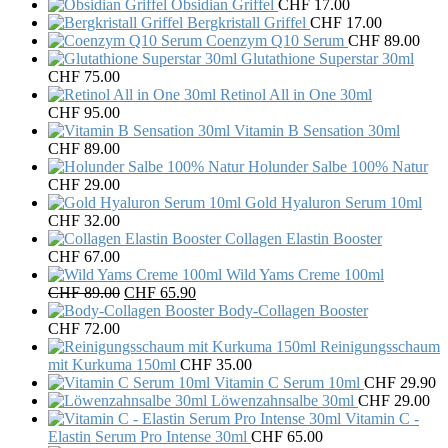
Obsidian Griffel
CHF
17.00
Bergkristall Griffel
CHF
17.00
Coenzym Q10 Serum
CHF
89.00
Glutathione Superstar 30ml
CHF
75.00
Retinol All in One 30ml
CHF
95.00
Vitamin B Sensation 30ml
CHF
89.00
Holunder Salbe 100% Natur
CHF
29.00
Gold Hyaluron Serum 10ml
CHF
32.00
Collagen Elastin Booster
CHF
67.00
Wild Yams Creme 100ml
Original
Current
CHF
89.00
CHF
65.90
price
price
Body-Collagen Booster
was:
is:
CHF
72.00
CHF 89.00.
CHF 65.90.
Reinigungsschaum
mit Kurkuma 150ml
CHF
35.00
Vitamin C Serum 10ml
CHF
29.90
Löwenzahnsalbe 30ml
CHF
29.00
Vitamin C -
Elastin Serum Pro Intense 30ml
CHF
65.00