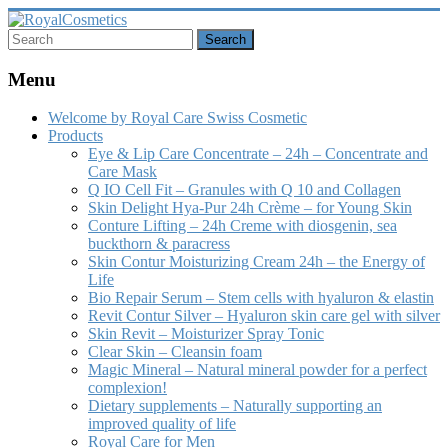
Skip
to
content
RoyalCosmetics
Menu
Welcome by Royal Care Swiss Cosmetic
Products
Eye & Lip Care Concentrate – 24h – Concentrate and
Care Mask
Q IO Cell Fit – Granules with Q 10 and Collagen
Skin Delight Hya-Pur 24h Crème – for Young Skin
Conture Lifting – 24h Creme with diosgenin, sea
buckthorn & paracress
Skin Contur Moisturizing Cream 24h – the Energy of
Life
Bio Repair Serum – Stem cells with hyaluron & elastin
Revit Contur Silver – Hyaluron skin care gel with silver
Skin Revit – Moisturizer Spray Tonic
Clear Skin – Cleansin foam
Magic Mineral – Natural mineral powder for a perfect
complexion!
Dietary supplements – Naturally supporting an
improved quality of life
Royal Care for Men