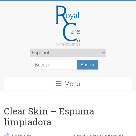
Saltar
al
contenido
RoyalCosmetics
Elegir
un
idioma
Menú
Clear Skin – Espuma
limpiadora