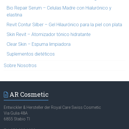
Bio Repair Serum – Celulas Madre con Hialurónico y
elastina
Revit Contur Silber – Gel Hilaurónico para la piel con plata
Skin Revit – Atomizador tónico hidratante
Clear Skin – Espuma limpiadora
Suplementos dietéticos
Sobre Nosotros
AR Cosmetic
Entwickler & Hersteller der Royal Care Swiss Cosmetic
Via Gulia 48A
6855 Stabio TI