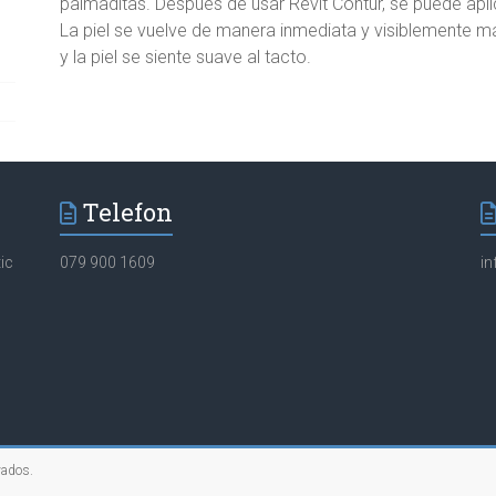
palmaditas. Después de usar Revit Contur, se puede aplica
La piel se vuelve de manera inmediata y visiblemente más 
y la piel se siente suave al tacto.
Telefon
ic
079 900 1609
i
vados.