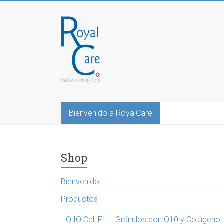
Saltar
al
RoyalCosmetics
contenido
Bienvenido a RoyalCare
Shop
Bienvenido
Productos
Q IO Cell Fit – Gránulos con Q10 y Colágeno