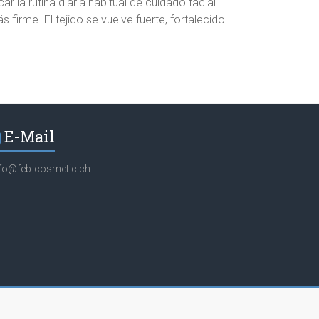
r la rutina diaria habitual de cuidado facial.
firme. El tejido se vuelve fuerte, fortalecido
E-Mail
nfo@feb-cosmetic.ch