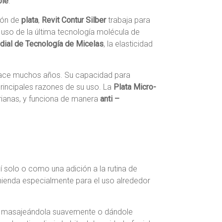
ble
.
ión de
plata
,
Revit Contur Silber
trabaja para
l uso de la última tecnología molécula de
ndial de Tecnología de Micelas
, la elasticidad
e hace muchos años. Su capacidad para
principales razones de su uso. La
Plata Micro-
erianas, y funciona de manera
anti –
 sí solo o como una adición a la rutina de
omienda especialmente para el uso alrededor
pia, masajeándola suavemente o dándole