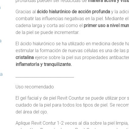
profundas pueden ser reducidas de
manera activa y visi
n
Gracias al
ácido hialurónico de acción profunda
y la adic
combatir las influencias negativas en la piel. Mediante e
cadena larga y corta así como el
primer uso a nivel mu
de la piel se puede incrementar.
a
El ácido hialurónico se ha utilizado en medicina desd
estimular la formación de nuevas células es una de las 
cristalina
ejerce sobre la piel sus propiedades antibact
inflamatorIa y tranquilizante.
ía
_____________________________
Uso recomendado
El gel facial y de piel Revit Countur se puede utilizar por
cuidado de la piel para todos los tipos de piel. Se rec
del área del ojo.
Aplique Revit Contur 1-2 veces al día sobre la piel lim