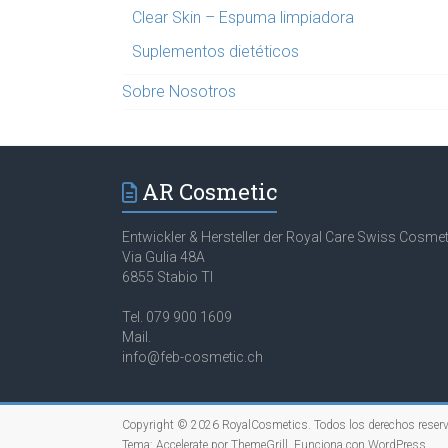
Clear Skin – Espuma limpiadora
Suplementos dietéticos
Sobre Nosotros
AR Cosmetic
Entwickler & Hersteller der Royal Care Swiss Cosmet
Via Gulia 48A
6855 Stabio TI
Tel. 079 900 1609
Mail.
info@feb-cosmetic.ch
Copyright © 2026
RoyalCosmetics
. Todos los derechos reser
Tema:
Accelerate
por ThemeGrill. Funciona con
WordPress
.