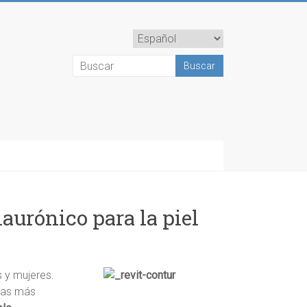
Elegir
un
idioma
laurónico para la piel
 y mujeres.
ugas más