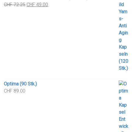
Original
Current
CHF
72.25
CHF
49.00
price
price
was:
is:
CHF 72.25.
CHF 49.00.
Optima (90 Stk.)
CHF
89.00