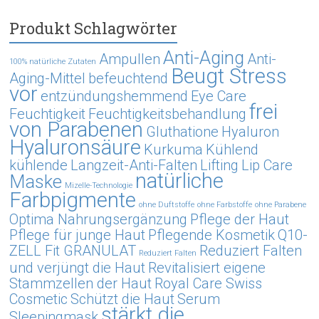
Produkt Schlagwörter
Anti-Aging
Ampullen
Anti-
100% natürliche Zutaten
Beugt Stress
Aging-Mittel
befeuchtend
vor
entzündungshemmend
Eye Care
frei
Feuchtigkeit
Feuchtigkeitsbehandlung
von Parabenen
Gluthatione
Hyaluron
Hyaluronsäure
Kurkuma
Kühlend
kühlende
Langzeit-Anti-Falten
Lifting
Lip Care
natürliche
Maske
Mizelle-Technologie
Farbpigmente
ohne Duftstoffe
ohne Farbstoffe
ohne Parabene
Optima Nahrungsergänzung
Pflege der Haut
Pflege für junge Haut
Pflegende Kosmetik
Q10-
ZELL Fit GRANULAT
Reduziert Falten
Reduziert Falten
und verjüngt die Haut
Revitalisiert eigene
Stammzellen der Haut
Royal Care Swiss
Cosmetic
Schützt die Haut
Serum
stärkt die
Sleepingmask