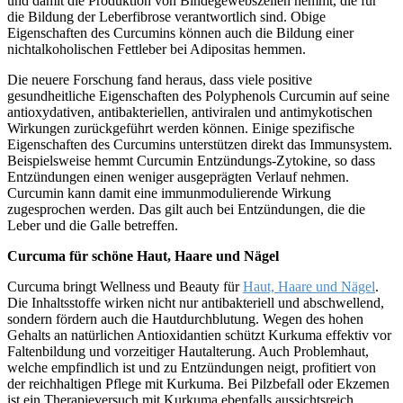
und damit die Produktion von Bindegewebszellen hemmt, die für
die Bildung der Leberfibrose verantwortlich sind. Obige
Eigenschaften des Curcumins können auch die Bildung einer
nichtalkoholischen Fettleber bei Adipositas hemmen.
Die neuere Forschung fand heraus, dass viele positive
gesundheitliche Eigenschaften des Polyphenols Curcumin auf seine
antioxydativen, antibakteriellen, antiviralen und antimykotischen
Wirkungen zurückgeführt werden können. Einige spezifische
Eigenschaften des Curcumins unterstützen direkt das Immunsystem.
Beispielsweise hemmt Curcumin Entzündungs-Zytokine, so dass
Entzündungen einen weniger ausgeprägten Verlauf nehmen.
Curcumin kann damit eine immunmodulierende Wirkung
zugesprochen werden. Das gilt auch bei Entzündungen, die die
Leber und die Galle betreffen.
Curcuma für schöne Haut, Haare und Nägel
Curcuma bringt Wellness und Beauty für
Haut, Haare und Nägel
.
Die Inhaltsstoffe wirken nicht nur antibakteriell und abschwellend,
sondern fördern auch die Hautdurchblutung. Wegen des hohen
Gehalts an natürlichen Antioxidantien schützt Kurkuma effektiv vor
Faltenbildung und vorzeitiger Hautalterung. Auch Problemhaut,
welche empfindlich ist und zu Entzündungen neigt, profitiert von
der reichhaltigen Pflege mit Kurkuma. Bei Pilzbefall oder Ekzemen
ist ein Therapieversuch mit Kurkuma ebenfalls aussichtsreich.