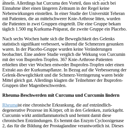
ähneln. Allerdings hat Curcuma den Vorteil, dass sich auch bei
Einnahme über einen längeren Zeitraum in der Regel keine
Nebenwirkungen einstellen. In einer Studie der Universität Teheran
mit Patienten, die an mittelschwerer Knie-Arthrose litten, wurden
die Patienten in zwei Gruppen eingeteilt. Die eine Gruppe bekam
täglich 1.500 mg Kurkuma-Präparat, die zweite Gruppe ein Placebo.
Nach sechs Wochen hatte sich die Beweglichkeit des Gelenks
statistisch signifikant verbessert, während die Schmerzen gesunken
waren. In der Placebo-Gruppe wurden keine Veränderungen
beobachtet. Eine andere Studie verglich die Wirkung von Curcumin
mit der von Ibuprofen-Tropfen. 367 Knie-Arthrose-Patienten
erhielten über vier Wochen entweder Ibuprofen-Tropfen oder einen
Extrakt aus der Kurkumapflanze. In Bezug auf die Verbesserung der
Gelenk-Beweglichkeit und die Schmerz-Verringerung waren beide
Mittel gleich gut. Allerdings klagten die Teilnehmer der Ibuprofen-
Gruppen über Magenbeschwerden.
Rheuma-Beschwerden mit Curcuma und Curcumin lindern
Rheuma
ist eine chronische Erkrankung, die auf entzündlich-
degenerative Prozesse im Körper, oft in den Gelenken, zurückgeht.
Curcumin wirkt antiinflammatorisch und hemmt damit diese
chronischen Entzündungen. Es hemmt das Enzym Cyclooxigenase
2, das für die Bildung der Prostaglandine verantwortlich ist. Dieses