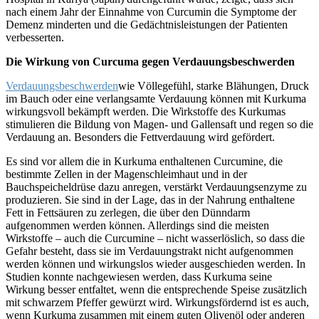
nach einem Jahr der Einnahme von Curcumin die Symptome der
Demenz minderten und die Gedächtnisleistungen der Patienten
verbesserten.
Die Wirkung von Curcuma gegen Verdauungsbeschwerden
Verdauungsbeschwerden
wie Völlegefühl, starke Blähungen, Druck
im Bauch oder eine verlangsamte Verdauung können mit Kurkuma
wirkungsvoll bekämpft werden. Die Wirkstoffe des Kurkumas
stimulieren die Bildung von Magen- und Gallensaft und regen so die
Verdauung an. Besonders die Fettverdauung wird gefördert.
Es sind vor allem die in Kurkuma enthaltenen Curcumine, die
bestimmte Zellen in der Magenschleimhaut und in der
Bauchspeicheldrüse dazu anregen, verstärkt Verdauungsenzyme zu
produzieren. Sie sind in der Lage, das in der Nahrung enthaltene
Fett in Fettsäuren zu zerlegen, die über den Dünndarm
aufgenommen werden können. Allerdings sind die meisten
Wirkstoffe – auch die Curcumine – nicht wasserlöslich, so dass die
Gefahr besteht, dass sie im Verdauungstrakt nicht aufgenommen
werden können und wirkungslos wieder ausgeschieden werden. In
Studien konnte nachgewiesen werden, dass Kurkuma seine
Wirkung besser entfaltet, wenn die entsprechende Speise zusätzlich
mit schwarzem Pfeffer gewürzt wird. Wirkungsfördernd ist es auch,
wenn Kurkuma zusammen mit einem guten Olivenöl oder anderen