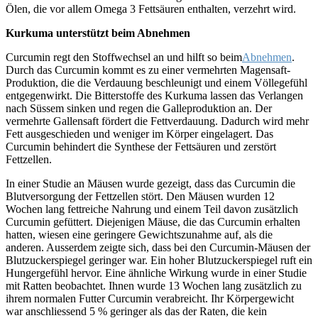
Ölen, die vor allem Omega 3 Fettsäuren enthalten, verzehrt wird.
Kurkuma unterstützt beim Abnehmen
Curcumin regt den Stoffwechsel an und hilft so beim
Abnehmen
.
Durch das Curcumin kommt es zu einer vermehrten Magensaft-
Produktion, die die Verdauung beschleunigt und einem Völlegefühl
entgegenwirkt. Die Bitterstoffe des Kurkuma lassen das Verlangen
nach Süssem sinken und regen die Galleproduktion an. Der
vermehrte Gallensaft fördert die Fettverdauung. Dadurch wird mehr
Fett ausgeschieden und weniger im Körper eingelagert. Das
Curcumin behindert die Synthese der Fettsäuren und zerstört
Fettzellen.
In einer Studie an Mäusen wurde gezeigt, dass das Curcumin die
Blutversorgung der Fettzellen stört. Den Mäusen wurden 12
Wochen lang fettreiche Nahrung und einem Teil davon zusätzlich
Curcumin gefüttert. Diejenigen Mäuse, die das Curcumin erhalten
hatten, wiesen eine geringere Gewichtszunahme auf, als die
anderen. Ausserdem zeigte sich, dass bei den Curcumin-Mäusen der
Blutzuckerspiegel geringer war. Ein hoher Blutzuckerspiegel ruft ein
Hungergefühl hervor. Eine ähnliche Wirkung wurde in einer Studie
mit Ratten beobachtet. Ihnen wurde 13 Wochen lang zusätzlich zu
ihrem normalen Futter Curcumin verabreicht. Ihr Körpergewicht
war anschliessend 5 % geringer als das der Raten, die kein