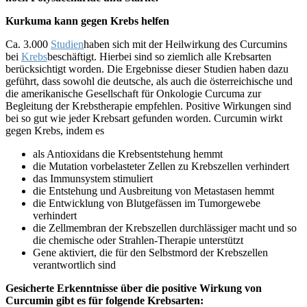
Kurkuma kann gegen Krebs helfen
Ca. 3.000
Studien
haben sich mit der Heilwirkung des Curcumins
bei
Krebs
beschäftigt. Hierbei sind so ziemlich alle Krebsarten
berücksichtigt worden. Die Ergebnisse dieser Studien haben dazu
geführt, dass sowohl die deutsche, als auch die österreichische und
die amerikanische Gesellschaft für Onkologie Curcuma zur
Begleitung der Krebstherapie empfehlen. Positive Wirkungen sind
bei so gut wie jeder Krebsart gefunden worden. Curcumin wirkt
gegen Krebs, indem es
als Antioxidans die Krebsentstehung hemmt
die Mutation vorbelasteter Zellen zu Krebszellen verhindert
das Immunsystem stimuliert
die Entstehung und Ausbreitung von Metastasen hemmt
die Entwicklung von Blutgefässen im Tumorgewebe
verhindert
die Zellmembran der Krebszellen durchlässiger macht und so
die chemische oder Strahlen-Therapie unterstützt
Gene aktiviert, die für den Selbstmord der Krebszellen
verantwortlich sind
Gesicherte Erkenntnisse über die positive Wirkung von
Curcumin gibt es für folgende Krebsarten: