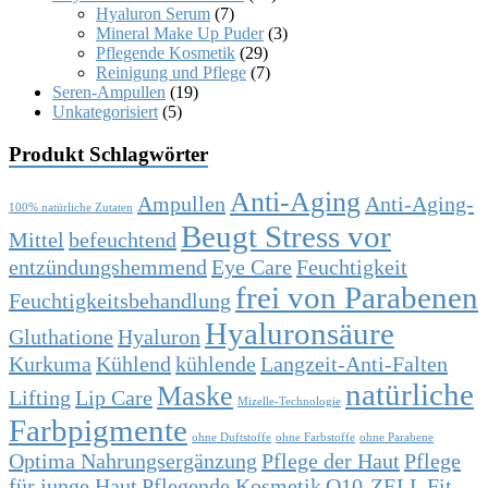
Hyaluron Serum
(7)
Mineral Make Up Puder
(3)
Pflegende Kosmetik
(29)
Reinigung und Pflege
(7)
Seren-Ampullen
(19)
Unkategorisiert
(5)
Produkt Schlagwörter
Anti-Aging
Ampullen
Anti-Aging-
100% natürliche Zutaten
Beugt Stress vor
Mittel
befeuchtend
entzündungshemmend
Eye Care
Feuchtigkeit
frei von Parabenen
Feuchtigkeitsbehandlung
Hyaluronsäure
Gluthatione
Hyaluron
Kurkuma
Kühlend
kühlende
Langzeit-Anti-Falten
natürliche
Maske
Lifting
Lip Care
Mizelle-Technologie
Farbpigmente
ohne Duftstoffe
ohne Farbstoffe
ohne Parabene
Optima Nahrungsergänzung
Pflege der Haut
Pflege
für junge Haut
Pflegende Kosmetik
Q10-ZELL Fit