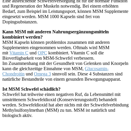
Eine ausreichende Schwefelversorgung ist für die normale Funktion
und Regeneration der Muskeln notwendig. Bei einem erhöhten
Bedarf, zum Beispiel im Leistungssport, können MSM Supplemente
eingesetzt werden. MSM 1000 Kapseln sind frei von
Dopingsubstanzen.
Kann MSM mit anderen Nahrungsergänzungsmitteln
kombiniert werden?
MSM Kapseln können problemlos zusammen mit anderen
Supplementen eingenommen werden. Oftmals wird MSM
mit
Vitamin C
und
OPC
kombiniert. Vitamin C soll die
Bioverfügbarkeit von MSM-Schwefel verbessern.
Im Zusammenhang mit der Gesundheit von Gelenken und Knorpeln
kann die gleichzeitige Einnahme von MSM,
Glucosamin-
Chondroitin
und
Omega 3
sinnvoll sein. Diese 4 Substanzen sind
natürliche Bestandteile von einem gesunden Bewegungsapparat.
Ist MSM Schwefel schädlich?
Schwefel hat teilweise einen negativen Ruf, da Lebensmittel mit
umstrittenem Schwefeldioxid (Konservierungsstoff) behandelt
werden. Schwefeldioxid hat aber nichts mit der Schwefelverbindung
Methylsulfonylmethan (MSM) zu tun. MSM ist natürlich und
biologisch aktiv.