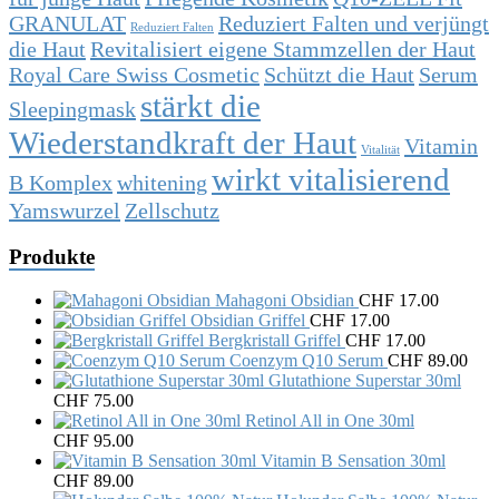
GRANULAT
Reduziert Falten und verjüngt
Reduziert Falten
die Haut
Revitalisiert eigene Stammzellen der Haut
Royal Care Swiss Cosmetic
Schützt die Haut
Serum
stärkt die
Sleepingmask
Wiederstandkraft der Haut
Vitamin
Vitalität
wirkt vitalisierend
B Komplex
whitening
Yamswurzel
Zellschutz
Produkte
Mahagoni Obsidian
CHF
17.00
Obsidian Griffel
CHF
17.00
Bergkristall Griffel
CHF
17.00
Coenzym Q10 Serum
CHF
89.00
Glutathione Superstar 30ml
CHF
75.00
Retinol All in One 30ml
CHF
95.00
Vitamin B Sensation 30ml
CHF
89.00