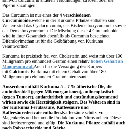
sinnvoll Curcuma in anderen Verbindungen zu lösen oder die
Piperin zuzufügen.
Das Curcumin ist nur eines der
4 verschiedenen
Curcuminoide,
welche in der Kurkuma Pflanze enthalten sind.
Weitere sind das Cyclocurcumin, das Bisdemethoxycurcumin sowie
das Demethoxycurcumin. Die Mischung dieser 4 Curcuminoide
wird in ihrer Gesamtheit ebenfalls als Curcumin bezeichnet.
Diferuloylmethan ist für die Gelbfärbung von Kurkuma
verantwortlich.
Kurkuma ist praktisch frei von Cholesterin und weist mit über 190
Milligramm pro einhundert Gramm einen relativ
hohen Gehalt an
Magnesium auf.
Auch für die Versorgung des Körpers
mit
Calcium
ist Kurkuma mit einem Gehalt von über 180
Milligramm pro einhundert Gramm interessant.
Ausserdem enthält Kurkuma 5 – 7 % ätherische Öle, die
antimikrobiell (gegen Mikroorganismen), antineoplastisch
(gegen Tumore), antiarthritisch und entzündungshemmend
wirken sowie die Herztätigkeit steigern. Des Weiteren sind in
der Kurkuma Ferulasäure, Kaffeesäure und
Kaffeesäurederivate enthalten.
Kaffeesäure schützt vor
Magenkrebs und hemmt die Produktion von Nitrosaminen. Diese
sind krebserregend und giftig.
Die Kurkuma Pflanze enthält auch
noch Polysaccharide und Stärke.