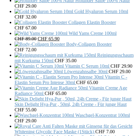
Holunder Salbe 100% Natur
CHF
29.00
Gold Hyaluron Serum 10ml
CHF
32.00
Collagen Elastin Booster
CHF
67.00
Wild Yams Creme 100ml
Original
Current
CHF
89.00
CHF
65.90
price
price
Body-Collagen Booster
was:
is:
CHF
72.00
CHF 89.00.
CHF 65.90.
Reinigungsschaum
mit Kurkuma 150ml
CHF
35.00
Vitamin C Serum 10ml
CHF
29.90
Löwenzahnsalbe 30ml
CHF
29.00
Vitamin C -
Elastin Serum Pro Intense 30ml
CHF
65.00
Vitamin Creme Age
Radiance 50ml
CHF
65.00
Skin Delight Hya-Pur , 50ml, 24h Creme - Für junge Haut
CHF
55.00
Waschgel-Konzentrat 100ml
CHF
29.00
Whitening Glycolic Face Maske (1Stück)
CHF
7.00