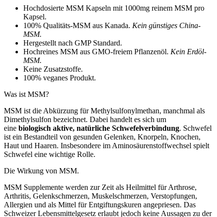
Hochdosierte MSM Kapseln mit 1000mg reinem MSM pro
Kapsel.
100% Qualitäts-MSM aus Kanada.
Kein günstiges China-
MSM.
Hergestellt nach GMP Standard.
Hochreines MSM aus GMO-freiem Pflanzenöl.
Kein Erdöl-
MSM.
Keine Zusatzstoffe.
100% veganes Produkt.
Was ist MSM?
MSM ist die Abkürzung für Methylsulfonylmethan, manchmal als
Dimethylsulfon bezeichnet. Dabei handelt es sich um
eine
biologisch aktive, natürliche Schwefelverbindung
. Schwefel
ist ein Bestandteil von gesunden Gelenken, Knorpeln, Knochen,
Haut und Haaren. Insbesondere im Aminosäurenstoffwechsel spielt
Schwefel eine wichtige Rolle.
Die Wirkung von MSM.
MSM Supplemente werden zur Zeit als Heilmittel für Arthrose,
Arthritis, Gelenkschmerzen, Muskelschmerzen, Verstopfungen,
Allergien und als Mittel für Entgiftungskuren angepriesen. Das
Schweizer Lebensmittelgesetz erlaubt jedoch keine Aussagen zu der