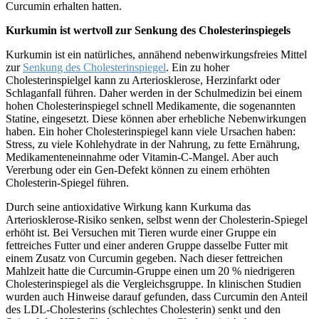
Curcumin erhalten hatten.
Kurkumin ist wertvoll zur Senkung des Cholesterinspiegels
Kurkumin ist ein natürliches, annähend nebenwirkungsfreies Mittel
zur
Senkung des Cholesterinspiegel
. Ein zu hoher
Cholesterinspielgel kann zu Arteriosklerose, Herzinfarkt oder
Schlaganfall führen. Daher werden in der Schulmedizin bei einem
hohen Cholesterinspiegel schnell Medikamente, die sogenannten
Statine, eingesetzt. Diese können aber erhebliche Nebenwirkungen
haben. Ein hoher Cholesterinspiegel kann viele Ursachen haben:
Stress, zu viele Kohlehydrate in der Nahrung, zu fette Ernährung,
Medikamenteneinnahme oder Vitamin-C-Mangel. Aber auch
Vererbung oder ein Gen-Defekt können zu einem erhöhten
Cholesterin-Spiegel führen.
Durch seine antioxidative Wirkung kann Kurkuma das
Arteriosklerose-Risiko senken, selbst wenn der Cholesterin-Spiegel
erhöht ist. Bei Versuchen mit Tieren wurde einer Gruppe ein
fettreiches Futter und einer anderen Gruppe dasselbe Futter mit
einem Zusatz von Curcumin gegeben. Nach dieser fettreichen
Mahlzeit hatte die Curcumin-Gruppe einen um 20 % niedrigeren
Cholesterinspiegel als die Vergleichsgruppe. In klinischen Studien
wurden auch Hinweise darauf gefunden, dass Curcumin den Anteil
des LDL-Cholesterins (schlechtes Cholesterin) senkt und den