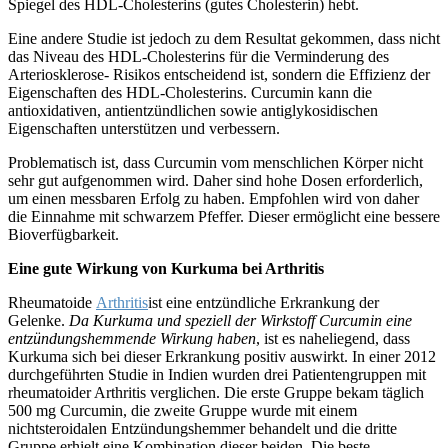
Spiegel des HDL-Cholesterins (gutes Cholesterin) hebt.
Eine andere Studie ist jedoch zu dem Resultat gekommen, dass nicht
das Niveau des HDL-Cholesterins für die Verminderung des
Arteriosklerose- Risikos entscheidend ist, sondern die Effizienz der
Eigenschaften des HDL-Cholesterins. Curcumin kann die
antioxidativen, antientzündlichen sowie antiglykosidischen
Eigenschaften unterstützen und verbessern.
Problematisch ist, dass Curcumin vom menschlichen Körper nicht
sehr gut aufgenommen wird. Daher sind hohe Dosen erforderlich,
um einen messbaren Erfolg zu haben. Empfohlen wird von daher
die Einnahme mit schwarzem Pfeffer. Dieser ermöglicht eine bessere
Bioverfügbarkeit.
Eine gute Wirkung von Kurkuma bei Arthritis
Rheumatoide
Arthritis
ist eine entzündliche Erkrankung der
Gelenke.
Da Kurkuma und speziell der Wirkstoff Curcumin eine
entzündungshemmende Wirkung haben
, ist es naheliegend, dass
Kurkuma sich bei dieser Erkrankung positiv auswirkt. In einer 2012
durchgeführten Studie in Indien wurden drei Patientengruppen mit
rheumatoider Arthritis verglichen. Die erste Gruppe bekam täglich
500 mg Curcumin, die zweite Gruppe wurde mit einem
nichtsteroidalen Entzündungshemmer behandelt und die dritte
Gruppe erhielt eine Kombination dieser beiden. Die beste