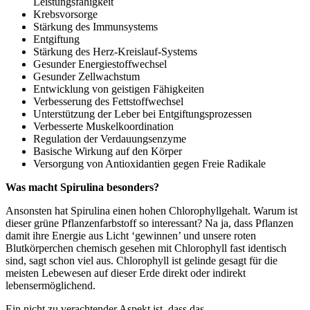
Leistungsfähigkeit
Krebsvorsorge
Stärkung des Immunsystems
Entgiftung
Stärkung des Herz-Kreislauf-Systems
Gesunder Energiestoffwechsel
Gesunder Zellwachstum
Entwicklung von geistigen Fähigkeiten
Verbesserung des Fettstoffwechsel
Unterstützung der Leber bei Entgiftungsprozessen
Verbesserte Muskelkoordination
Regulation der Verdauungsenzyme
Basische Wirkung auf den Körper
Versorgung von Antioxidantien gegen Freie Radikale
Was macht Spirulina besonders?
Ansonsten hat Spirulina einen hohen Chlorophyllgehalt. Warum ist
dieser grüne Pflanzenfarbstoff so interessant? Na ja, dass Pflanzen
damit ihre Energie aus Licht ‘gewinnen’ und unsere roten
Blutkörperchen chemisch gesehen mit Chlorophyll fast identisch
sind, sagt schon viel aus. Chlorophyll ist gelinde gesagt für die
meisten Lebewesen auf dieser Erde direkt oder indirekt
lebensermöglichend.
Ein nicht zu verachtender Aspekt ist, dass das