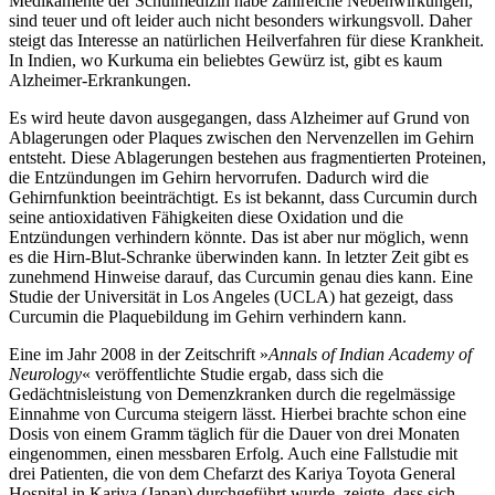
Medikamente der Schulmedizin habe zahlreiche Nebenwirkungen,
sind teuer und oft leider auch nicht besonders wirkungsvoll. Daher
steigt das Interesse an natürlichen Heilverfahren für diese Krankheit.
In Indien, wo Kurkuma ein beliebtes Gewürz ist, gibt es kaum
Alzheimer-Erkrankungen.
Es wird heute davon ausgegangen, dass Alzheimer auf Grund von
Ablagerungen oder Plaques zwischen den Nervenzellen im Gehirn
entsteht. Diese Ablagerungen bestehen aus fragmentierten Proteinen,
die Entzündungen im Gehirn hervorrufen. Dadurch wird die
Gehirnfunktion beeinträchtigt. Es ist bekannt, dass Curcumin durch
seine antioxidativen Fähigkeiten diese Oxidation und die
Entzündungen verhindern könnte. Das ist aber nur möglich, wenn
es die Hirn-Blut-Schranke überwinden kann. In letzter Zeit gibt es
zunehmend Hinweise darauf, das Curcumin genau dies kann. Eine
Studie der Universität in Los Angeles (UCLA) hat gezeigt, dass
Curcumin die Plaquebildung im Gehirn verhindern kann.
Eine im Jahr 2008 in der Zeitschrift »
Annals of Indian Academy of
Neurology
« veröffentlichte Studie ergab, dass sich die
Gedächtnisleistung von Demenzkranken durch die regelmässige
Einnahme von Curcuma steigern lässt. Hierbei brachte schon eine
Dosis von einem Gramm täglich für die Dauer von drei Monaten
eingenommen, einen messbaren Erfolg. Auch eine Fallstudie mit
drei Patienten, die von dem Chefarzt des Kariya Toyota General
Hospital in Kariya (Japan) durchgeführt wurde, zeigte, dass sich