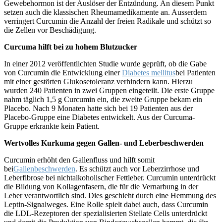
Gewebehormon ist der Auslöser der Entzündung. An diesem Punkt
setzen auch die klassischen Rheumamedikamente an. Ausserdem
verringert Curcumin die Anzahl der freien Radikale und schützt so
die Zellen vor Beschädigung.
Curcuma hilft bei zu hohem Blutzucker
In einer 2012 veröffentlichten Studie wurde geprüft, ob die Gabe
von Curcumin die Entwicklung einer
Diabetes mellitus
bei Patienten
mit einer gestörten Glukosetoleranz verhindern kann. Hierzu
wurden 240 Patienten in zwei Gruppen eingeteilt. Die erste Gruppe
nahm täglich 1,5 g Curcumin ein, die zweite Gruppe bekam ein
Placebo. Nach 9 Monaten hatte sich bei 19 Patienten aus der
Placebo-Gruppe eine Diabetes entwickelt. Aus der Curcuma-
Gruppe erkrankte kein Patient.
Wertvolles Kurkuma gegen Gallen- und Leberbeschwerden
Curcumin erhöht den Gallenfluss und hilft somit
bei
Gallenbeschwerden
. Es schützt auch vor Leberzirrhose und
Leberfibrose bei nichtalkoholischer Fettleber. Curcumin unterdrückt
die Bildung von Kollagenfasern, die für die Vernarbung in der
Leber verantwortlich sind. Dies geschieht durch eine Hemmung des
Leptin-Signalweges. Eine Rolle spielt dabei auch, dass Curcumin
die LDL-Rezeptoren der spezialisierten Stellate Cells unterdrückt