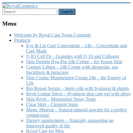
Skip
to
content
RoyalCosmetics
Menu
Welcome by Royal Care Swiss Cosmetic
Products
Eye & Lip Care Concentrate – 24h – Concentrate and
Care Mask
Q IO Cell Fit – Granules with Q 10 and Collagen
Skin Delight Hya-Pur 24h Crème – for Young Skin
Conture Lifting – 24h Creme with diosgenin, sea
buckthorn & paracress
Skin Contur Moisturizing Cream 24h – the Energy of
Life
Bio Repair Serum – Stem cells with hyaluron & elastin
Revit Contur Silver – Hyaluron skin care gel with silver
Skin Revit – Moisturizer Spray Tonic
Clear Skin – Cleansin foam
Magic Mineral – Natural mineral powder for a perfect
complexion!
Dietary supplements – Naturally supporting an
improved quality of life
Royal Care for Men