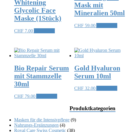
Whitening
Mask mit
Glycolic Face
Mineralien 50ml
Maske (1Stück)
CHF
59.00
Add to cart
CHF
7.00
Add to cart
Bio Repair Serum
Gold Hyaluron
mit Stammzelle
Serum 10ml
30ml
CHF
32.00
Add to cart
CHF
79.00
Add to cart
Produktkategorien
Masken für die Intensivpflege
(9)
Nahrungs-Ergänzungen
(4)
Royal Care Swiss Cosmetic
(38)