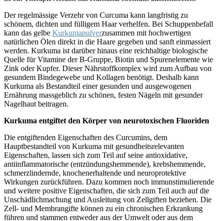
Der regelmässige Verzehr von Curcuma kann langfristig zu
schönem, dichten und fülligem Haar verhelfen. Bei Schuppenbefall
kann das gelbe
Kurkumapulver
zusammen mit hochwertigen
natürlichen Ölen direkt in die Haare gegeben und sanft einmassiert
werden. Kurkuma ist darüber hinaus eine reichhaltige biologische
Quelle für Vitamine der B-Gruppe, Biotin und Spurenelemente wie
Zink oder Kupfer. Dieser Nährstoffkomplex wird zum Aufbau von
gesundem Bindegewebe und Kollagen benötigt. Deshalb kann
Kurkuma als Bestandteil einer gesunden und ausgewogenen
Ernährung massgeblich zu schönen, festen Nägeln mit gesunder
Nagelhaut beitragen.
Kurkuma entgiftet den Körper von neurotoxischen Fluoriden
Die entgiftenden Eigenschaften des Curcumins, dem
Hauptbestandteil von Kurkuma mit gesundheitsrelevanten
Eigenschaften, lassen sich zum Teil auf seine antioxidative,
antiinflammatorische (entzündungshemmende), krebshemmende,
schmerzlindernde, knochenerhaltende und neuroprotektive
Wirkungen zurückführen. Dazu kommen noch immunstimulierende
und weitere positive Eigenschaften, die sich zum Teil auch auf die
Unschädlichmachung und Ausleitung von Zellgiften beziehen. Die
Zell- und Membrangifte können zu ein chronischen Erkrankung
führen und stammen entweder aus der Umwelt oder aus dem