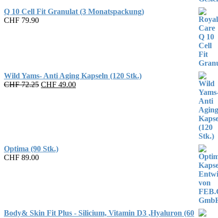
Q 10 Cell Fit Granulat (3 Monatspackung)
CHF
79.90
Wild Yams- Anti Aging Kapseln (120 Stk.)
Original
Current
CHF
72.25
CHF
49.00
price
price
was:
is:
CHF 72.25.
CHF 49.00.
Optima (90 Stk.)
CHF
89.00
Body& Skin Fit Plus - Silicium, Vitamin D3 ,Hyaluron (60