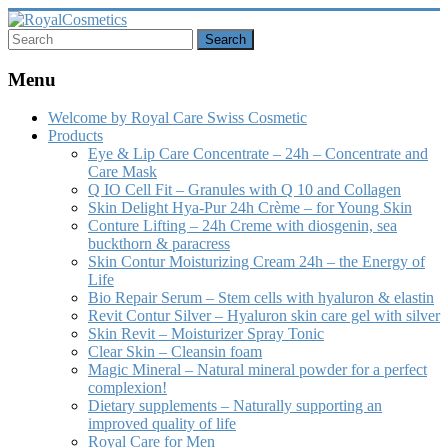
Skip
to
content
RoyalCosmetics
Menu
Welcome by Royal Care Swiss Cosmetic
Products
Eye & Lip Care Concentrate – 24h – Concentrate and
Care Mask
Q IO Cell Fit – Granules with Q 10 and Collagen
Skin Delight Hya-Pur 24h Crème – for Young Skin
Conture Lifting – 24h Creme with diosgenin, sea
buckthorn & paracress
Skin Contur Moisturizing Cream 24h – the Energy of
Life
Bio Repair Serum – Stem cells with hyaluron & elastin
Revit Contur Silver – Hyaluron skin care gel with silver
Skin Revit – Moisturizer Spray Tonic
Clear Skin – Cleansin foam
Magic Mineral – Natural mineral powder for a perfect
complexion!
Dietary supplements – Naturally supporting an
improved quality of life
Royal Care for Men