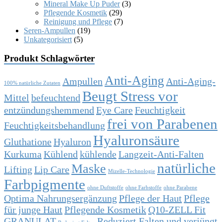
Mineral Make Up Puder
(3)
Pflegende Kosmetik
(29)
Reinigung und Pflege
(7)
Seren-Ampullen
(19)
Unkategorisiert
(5)
Produkt Schlagwörter
Anti-Aging
Ampullen
Anti-Aging-
100% natürliche Zutaten
Beugt Stress vor
Mittel
befeuchtend
entzündungshemmend
Eye Care
Feuchtigkeit
frei von Parabenen
Feuchtigkeitsbehandlung
Hyaluronsäure
Gluthatione
Hyaluron
Kurkuma
Kühlend
kühlende
Langzeit-Anti-Falten
natürliche
Maske
Lifting
Lip Care
Mizelle-Technologie
Farbpigmente
ohne Duftstoffe
ohne Farbstoffe
ohne Parabene
Optima Nahrungsergänzung
Pflege der Haut
Pflege
für junge Haut
Pflegende Kosmetik
Q10-ZELL Fit
GRANULAT
Reduziert Falten und verjüngt