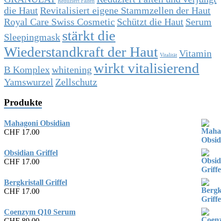
Reduziert Falten
die Haut
Revitalisiert eigene Stammzellen der Haut
Royal Care Swiss Cosmetic
Schützt die Haut
Serum
stärkt die
Sleepingmask
Wiederstandkraft der Haut
Vitamin
Vitalität
wirkt vitalisierend
B Komplex
whitening
Yamswurzel
Zellschutz
Produkte
Mahagoni Obsidian
CHF
17.00
Obsidian Griffel
CHF
17.00
Bergkristall Griffel
CHF
17.00
Coenzym Q10 Serum
CHF
89.00