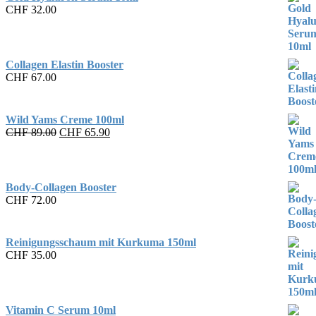
CHF
32.00
Collagen Elastin Booster
CHF
67.00
Wild Yams Creme 100ml
Original
Current
CHF
89.00
CHF
65.90
price
price
was:
is:
CHF 89.00.
CHF 65.90.
Body-Collagen Booster
CHF
72.00
Reinigungsschaum mit Kurkuma 150ml
CHF
35.00
Vitamin C Serum 10ml