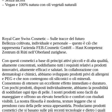
– Senza alcool
– Vegan e 100% natura con oli vegetali naturali
Royal Care Swiss Cosmetic – Sulle tracce del futuro
Bellezza coltivata, individuale e personale – questo è ciò che
rappresenta l’azienda FEB.Cosmetic GmbH – Haut Kompetenz
Zentrum di Rüti nell’Oberland zurighese.
Con questi cosmetici a base di principi attivi piccoli e di alta qualità,
altamente concentrati, soddisfiamo tutti i requisiti relativi a prodotti
innovativi, altamente efficaci e salutari. In collaborazione con
dermatologi e chimici, abbiamo sviluppato prodotti privi di allergeni
e PEG e che non contengono oli siliconici o oli minerali.
Consentono di ottenere un eccellente effetto immediato e duraturo.
Con pochi prodotti, disposti individualmente, abbiamo la possibilità
di soddisfare ogni tipo di pelle. I nostri prodotti sono facili da
maneggiare e offrono un elevato beneficio e comfort con risultati
visibili. La nostra filosofia è moderna, texture leggere che si
prendono cura della pelle senza appesantirla. Produciamo prodotti
cosmetici che si basano sulle più recenti tecnologie e dietro i quali