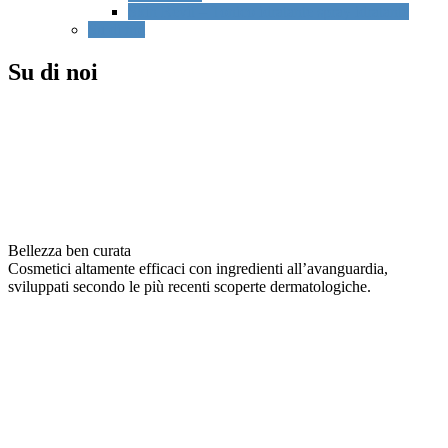
Skin Revit – Tonico idratante spray idratante
Su di noi
Su di noi
Bellezza ben curata
Cosmetici altamente efficaci con ingredienti all’avanguardia,
sviluppati secondo le più recenti scoperte dermatologiche.