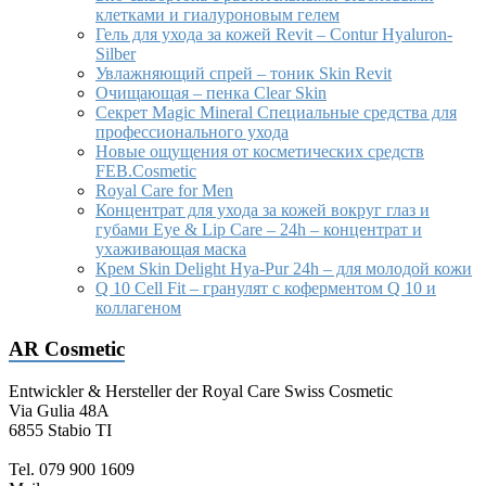
клетками и гиалуроновым гелем
Гель для ухода за кожей Revit – Contur Hyaluron-
Silber
Увлажняющий спрей – тоник Skin Revit
Очищающая – пенка Clear Skin
Секрет Magic Mineral Специальные средства для
профессионального ухода
Новые ощущения от косметических средств
FEB.Cosmetic
Royal Care for Men
Концентрат для ухода за кожей вокруг глаз и
губами Eye & Lip Care – 24h – концентрат и
ухаживающая маска
Крем Skin Delight Hya-Pur 24h – для молодой кожи
Q 10 Cell Fit – гранулят с коферментом Q 10 и
коллагеном
AR Cosmetic
Entwickler & Hersteller der Royal Care Swiss Cosmetic
Via Gulia 48A
6855 Stabio TI
Tel. 079 900 1609