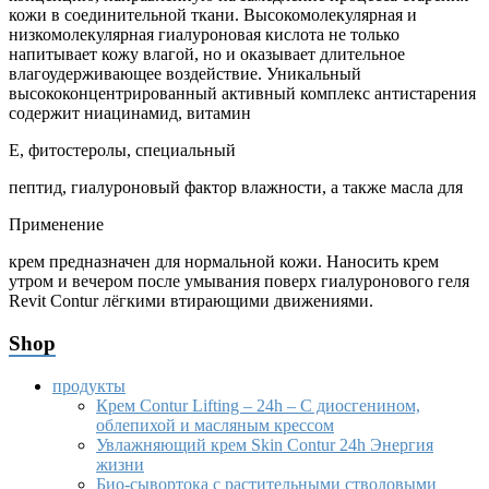
кожи в соединительной ткани. Высокомолекулярная и
низкомолекулярная гиалуроновая кислота не только
напитывает кожу влагой, но и оказывает длительное
влагоудерживающее воздействие. Уникальный
высококонцентрированный активный комплекс антистарения
содержит ниацинамид, витамин
Е, фитостеролы, специальный
пептид, гиалуроновый фактор влажности, а также масла для
Применение
крем предназначен для нормальной кожи. Наносить крем
утром и вечером после умывания поверх гиалуронового геля
Revit Contur лёгкими втирающими движениями.
Shop
продукты
Крем Contur Lifting – 24h – С диосгенином,
облепихой и масляным крессом
Увлажняющий крем Skin Contur 24h Энергия
жизни
Био-сывортока с растительными стволовыми