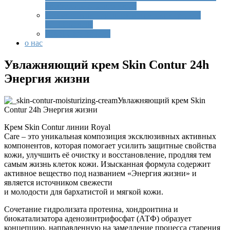
профессионального ухода
Новые ощущения от косметических средств
FEB.Cosmetic
Royal Care for Men
о нас
Увлажняющий крем Skin Contur 24h
Энергия жизни
Увлажняющий крем Skin
Contur 24h Энергия жизни
Крем Skin Contur линии Royal
Care – это уникальная композиция эксклюзивных активных
компонентов, которая помогает усилить защитные свойства
кожи, улучшить её очистку и восстановление, продляя тем
самым жизнь клеток кожи. Изысканная формула содержит
активное вещество под названием «Энергия жизни» и
является источником свежести
и молодости для бархатистой и мягкой кожи.
Сочетание гидролизата протеина, хондроитина и
биокатализатора аденозинтрифосфат (АТФ) образует
концепцию, направленную на замедление процесса старения