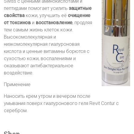
Swiss с ценными аминокислотами и
пептидами помогает усилить
защитные
свойства
кожи, улучшить её
очищение
от токсинов
и
восстановление
, продляя
тем самым жизнь клеток кожи.
Высокомолекулярная и
низкомолекулярная гиалуроновая
кислота и ценные витамины борются с
сухостью кожи, воспалениями и
оказывают антибактериальное
воздействие.
Применение
Наносить крем утром и вечером после
умывания поверх гиалуронового геля Revit Contur с
серебром.
Shop