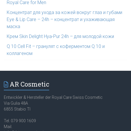
Royal Care for Men
Концентрат для ухода за кожей вокруг глаз и губами
Eye & Lip Care – 24h – концентрат и ухаживающая
маска
Крем Skin Delight Hya-Pur 24h – для молодой кожи
Q 10 Cell Fit – гранулят с коферментом Q 10 и
коллагеном
AR Cosmetic
Entwickler & Hersteller der Royal Care Swiss Cosmetic
Via Gulia 48A
6855 Stabio TI
Tel. 079 900 1609
Mail.