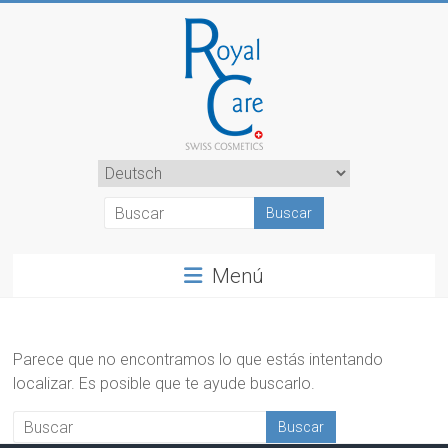
Saltar
al
contenido
RoyalCosmetics
Elegir
un
idioma
Menú
Parece que no encontramos lo que estás intentando
localizar. Es posible que te ayude buscarlo.