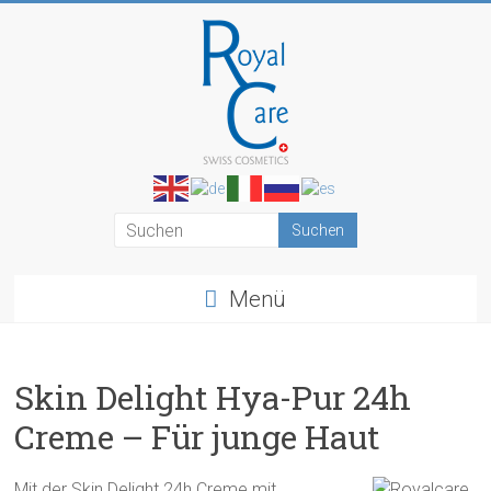
Zum
Inhalt
springen
RoyalCosmetics
Menü
Skin Delight Hya-Pur 24h
Creme – Für junge Haut
Mit der Skin Delight 24h Creme mit