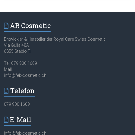
AR Cosmetic
Entwickler & Hersteller der Royal Care Swiss Cosmetic
Via Gulia 48A
6855 Stabio TI
Tel. 079 900 1609
Mail.
info@feb-cosmetic.ch
Telefon
079 900 1609
E-Mail
info@feb-cosmetic.ch